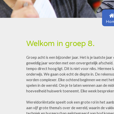
Ho
Welkom in groep 8.
Groep acht is een bijzonder jaar. Het is je laatste jaa
geweldig jaar worden met een onvergetelijk afscheid. 
tempo direct hoog ligt. Dit is niet voor niks. Hierme
onderwijs. We gaan ook echt de diepte in. De rekens
worden complexer. Elke ochtend beginnen we met het 
spelen in de wereld. Om je te laten wennen aan de mid
hoeveelheid huiswerk toeneemt. Elke week bespreken w
Wereldoriëntatie speelt ook een grote rol in het aan
aan vijf grote thema's over de wereld, waarin de vakk
techniek en burgerschap geïntegreerd aan bod komen. 