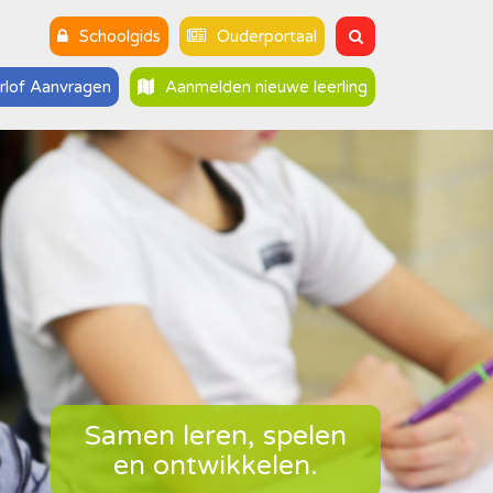
Schoolgids
Ouderportaal
rlof Aanvragen
Aanmelden nieuwe leerling
Samen leren, spelen
en ontwikkelen.