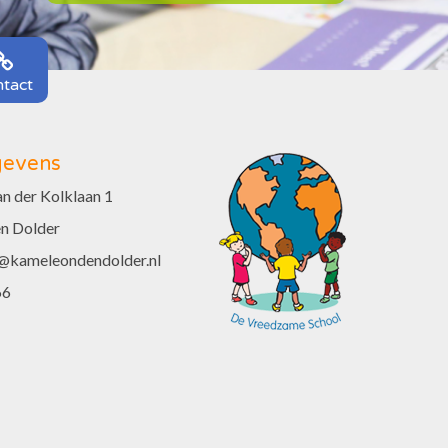
tact
gevens
n der Kolklaan 1
n Dolder
@kameleondendolder.nl
66