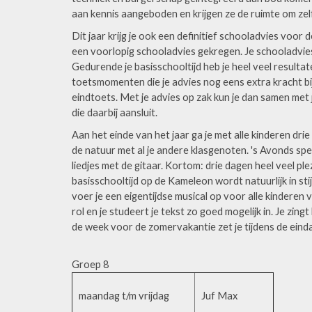
aan kennis aangeboden en krijgen ze de ruimte om ze
Dit jaar krijg je ook een definitief schooladvies voor 
een voorlopig schooladvies gekregen. Je schooladvi
Gedurende je basisschooltijd heb je heel veel resultat
toetsmomenten die je advies nog eens extra kracht bij
eindtoets. Met je advies op zak kun je dan samen met
die daarbij aansluit.
Aan het einde van het jaar ga je met alle kinderen dr
de natuur met al je andere klasgenoten. 's Avonds s
liedjes met de gitaar. Kortom: drie dagen heel veel pl
basisschooltijd op de Kameleon wordt natuurlijk in st
voer je een eigentijdse musical op voor alle kinderen va
rol en je studeert je tekst zo goed mogelijk in. Je zingt 
de week voor de zomervakantie zet je tijdens de eind
Groep 8
maandag t/m vrijdag
Juf Max