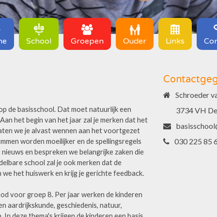
me
School
Groepen
Ouder
Links
Con
Contactge
Schroeder va
r op de basisschool. Dat moet natuurlijk een
3734 VH De
Aan het begin van het jaar zal je merken dat het
basisschool
e laten we je alvast wennen aan het voortgezet
030 225 85 
ommen worden moeilijker en de spellingsregels
nieuws en bespreken we belangrijke zaken die
delbare school zal je ook merken dat de
e het huiswerk en krijg je gerichte feedback.
bod voor groep 8. Per jaar werken de kinderen
en aardrijkskunde, geschiedenis, natuur,
In deze thema's krijgen de kinderen een basis