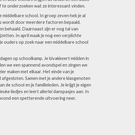
lf te onderzoeken wat ze interessant vinden.
de middelbare school. In groep zeven heb je al
es wordt door meerdere factoren bepaald.
en behaald. Daarnaast zijn er nog tal van
zetten. In april maak je nog een verplichte
 je ouders op zoek naar een middelbare school
ie dagen op schoolkamp. Je bivakkeert midden in
pelen we een spannend avondspel en zingen we
ezier maken met elkaar. Het einde van je
ijl afgesloten. Samen met je andere klasgenoten
n de school en je familieleden. Je krijgt je eigen
leuke liedjes en leert allerlei danspasjes aan. In
avond een spetterende uitvoering neer.