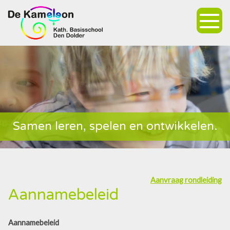
Samen leren, spelen en ontwikkelen.
Aanvraag rondleiding
Aannamebeleid
Aannamebeleid