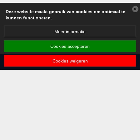
Deze website maakt gebruik van cookies om optimaal te
kunnen functioneren.
Meer informatie
Cookies accepteren
Cookies weigeren
Algemene contactgegevens
Schroeder van der Kolklaan 1
3734 VH Den Dolder
030 225 85 66
basisschool@kameleondendolder.nl
Volg ons
Een school van Het Sticht